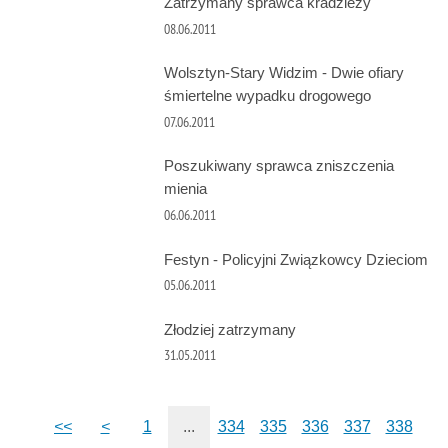
Zatrzymany sprawca kradzieży
08.06.2011
Wolsztyn-Stary Widzim - Dwie ofiary
śmiertelne wypadku drogowego
07.06.2011
Poszukiwany sprawca zniszczenia
mienia
06.06.2011
Festyn - Policyjni Związkowcy Dzieciom
05.06.2011
Złodziej zatrzymany
31.05.2011
<<
<
1
...
334
335
336
337
338