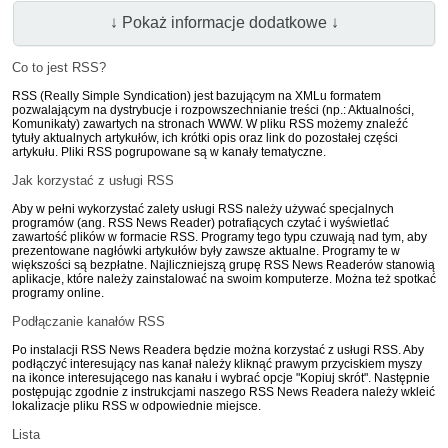
↓ Pokaż informacje dodatkowe ↓
Co to jest RSS?
RSS (Really Simple Syndication) jest bazującym na XMLu formatem
pozwalającym na dystrybucje i rozpowszechnianie treści (np.: Aktualności,
Komunikaty) zawartych na stronach WWW. W pliku RSS możemy znaleźć
tytuły aktualnych artykułów, ich krótki opis oraz link do pozostałej części
artykułu. Pliki RSS pogrupowane są w kanały tematyczne.
Jak korzystać z usługi RSS
Aby w pełni wykorzystać zalety usługi RSS należy używać specjalnych
programów (ang. RSS News Reader) potrafiących czytać i wyświetlać
zawartość plików w formacie RSS. Programy tego typu czuwają nad tym, aby
prezentowane nagłówki artykułów były zawsze aktualne. Programy te w
większości są bezpłatne. Najliczniejszą grupę RSS News Readerów stanowią
aplikacje, które należy zainstalować na swoim komputerze. Można też spotkać
programy online.
Podłączanie kanałów RSS
Po instalacji RSS News Readera będzie można korzystać z usługi RSS. Aby
podłączyć interesujący nas kanał należy kliknąć prawym przyciskiem myszy
na ikonce interesującego nas kanału i wybrać opcje "Kopiuj skrót". Następnie
postępując zgodnie z instrukcjami naszego RSS News Readera należy wkleić
lokalizacje pliku RSS w odpowiednie miejsce.
Lista