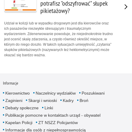
potrafisz "odszyfrować" słupek
pikietażowy?
Udział w kolizji lub w wypadku drogowym jest dla kierowców oraz
ich pasażerów niezwykle stresującym i traumatycznym
wydarzeniem. Zdenerwowanie powoduje, że niejednokrotnie trudno
jest ocenić skalę zdarzenia, a często również określić miejsce, w
którym do niego doszło. W takich sytuacjach umiejętność „czytania”
słupków pikietażowych (nazywanych też hektometrycznymi) może
okazać się bardzo ważna.
Informacje
Kierownictwo
Naczelnicy wydziałów
Poszukiwani
Zaginieni
Skargi i wnioski
Kadry
Broń
Debaty społeczne
Linki
Publikacje pomocne w kontaktach urząd - obywatel
Kapelan Policji
ZT NSZZ Policjantów
Informacje dla osób z niepełnosprawnością