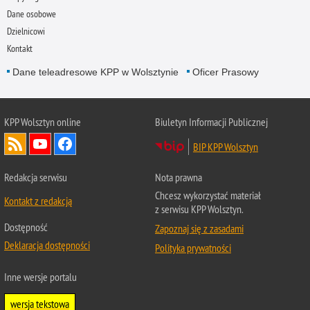
Dane osobowe
Dzielnicowi
Kontakt
Dane teleadresowe KPP w Wolsztynie
Oficer Prasowy
KPP Wolsztyn online
Biuletyn Informacji Publicznej
BIP KPP Wolsztyn
Redakcja serwisu
Nota prawna
Chcesz wykorzystać materiał
Kontakt z redakcją
z serwisu KPP Wolsztyn.
Dostępność
Zapoznaj się z zasadami
Deklaracja dostępności
Polityka prywatności
Inne wersje portalu
wersja tekstowa