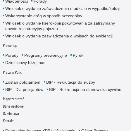
Wiadomości
Porady
Wniosek o wydanie zaświadczenia o udziale w wypadku/kolizji
Wykorzystanie dróg w sposób szczególny
Wniosek o wydanie kserokopii pokwitowania za zatrzymany
dowód rejestracyjny pojazdu
Wniosek o wydanie zaświadczenia o wpisach do ewidencji
Prewencja
Porady
Programy prewencyjne
Pyrek
Dzielnicowy bliżej nas
Praca w Policji
Zostań policjantem
BIP - Rekrutacja do służby
BIP - Dla policjantów
BIP - Rekrutacja na stanowiska cywilne
Mapy zagrożeń
Dane osobowe
Dzielnicowi
Kontakt
Dane teleadresowe KPP w Wolsztynie
Oficer Prasowy