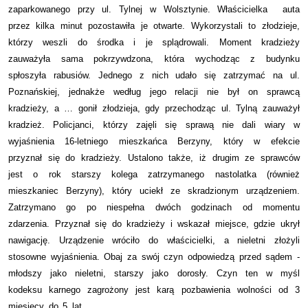
zaparkowanego przy ul. Tylnej w Wolsztynie. Właścicielka auta
przez kilka minut pozostawiła je otwarte. Wykorzystali to złodzieje,
którzy weszli do środka i je splądrowali. Moment kradzieży
zauważyła sama pokrzywdzona, która wychodząc z budynku
spłoszyła rabusiów. Jednego z nich udało się zatrzymać na ul.
Poznańskiej, jednakże według jego relacji nie był on sprawcą
kradzieży, a … gonił złodzieja, gdy przechodząc ul. Tylną zauważył
kradzież. Policjanci, którzy zajęli się sprawą nie dali wiary w
wyjaśnienia 16-letniego mieszkańca Berzyny, który w efekcie
przyznał się do kradzieży. Ustalono także, iż drugim ze sprawców
jest o rok starszy kolega zatrzymanego nastolatka (również
mieszkaniec Berzyny), który uciekł ze skradzionym urządzeniem.
Zatrzymano go po niespełna dwóch godzinach od momentu
zdarzenia. Przyznał się do kradzieży i wskazał miejsce, gdzie ukrył
nawigację. Urządzenie wróciło do właścicielki, a nieletni złożyli
stosowne wyjaśnienia. Obaj za swój czyn odpowiedzą przed sądem -
młodszy jako nieletni, starszy jako dorosły. Czyn ten w myśl
kodeksu karnego zagrożony jest karą pozbawienia wolności od 3
miesięcy do 5 lat.