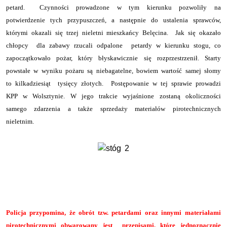
petard. Czynności prowadzone w tym kierunku pozwoliły na
potwierdzenie tych przypuszczeń, a następnie do ustalenia sprawców,
którymi okazali się trzej nieletni mieszkańcy Belęcina. Jak się okazało
chłopcy dla zabawy rzucali odpalone petardy w kierunku stogu, co
zapoczątkowało pożar, który błyskawicznie się rozprzestrzenił.
Starty
powstałe w wyniku pożaru są niebagatelne, bowiem wartość samej słomy
to kilkadziesiąt tysięcy złotych. Postępowanie w tej sprawie prowadzi
KPP w Wolsztynie. W jego trakcie wyjaśnione zostaną okoliczności
samego zdarzenia a także sprzedaży materiałów pirotechnicznych
nieletnim.
Policja przypomina, że obrót tzw. petardami oraz innymi materiałami
pirotechnicznymi obwarowany jest przepisami, które jednoznacznie