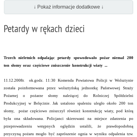
↓ Pokaż informacje dodatkowe ↓
Petardy w rękach dzieci
Trzech nieletnich odpalając petardy spowodowało pożar niemal 200
ton słomy oraz częściowe zniszczenie konstrukcji wiaty ...
11.12.2008r. ok.godz. 11:30 Komenda Powiatowa Policji w Wolsztynie
została poinformowana przez wolsztyńską jednostkę Państwowej Straży
Pożarnej o pożarze słomy należącej do Rolniczej Spółdzielni
Produkcyjnej w Belęcinie. Jak ustalono spaleniu uległo około 200 ton
słomy, pożar częściowo zniszczył również konstrukcję wiaty, pod którą
była ona składowana. Policjanci skierowani na miejsce zdarzenia po
przeprowadzeniu wstępnych oględzin ustalili, że prawdopodobną
przyczyną pożaru mogło być zaprószenie ognia w wyniku odpalenia tzw.