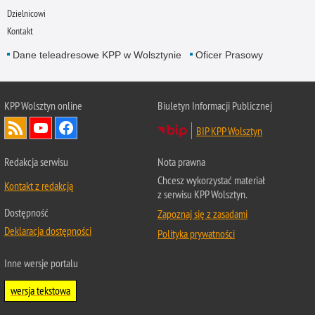
Dzielnicowi
Kontakt
Dane teleadresowe KPP w Wolsztynie
Oficer Prasowy
KPP Wolsztyn online
Biuletyn Informacji Publicznej
BIP KPP Wolsztyn
Redakcja serwisu
Nota prawna
Chcesz wykorzystać materiał
Kontakt z redakcją
z serwisu KPP Wolsztyn.
Dostępność
Zapoznaj się z zasadami
Deklaracja dostępności
Polityka prywatności
Inne wersje portalu
wersja tekstowa